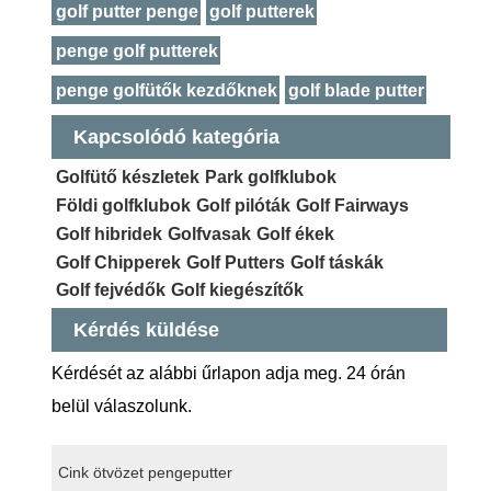
golf putter penge
golf putterek
penge golf putterek
penge golfütők kezdőknek
golf blade putter
Kapcsolódó kategória
Golfütő készletek
Park golfklubok
Földi golfklubok
Golf pilóták
Golf Fairways
Golf hibridek
Golfvasak
Golf ékek
Golf Chipperek
Golf Putters
Golf táskák
Golf fejvédők
Golf kiegészítők
Kérdés küldése
Kérdését az alábbi űrlapon adja meg. 24 órán
belül válaszolunk.