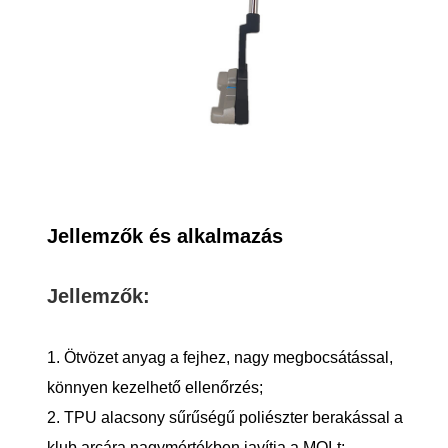
Jellemzők és alkalmazás
Jellemzők:
1. Ötvözet anyag a fejhez, nagy megbocsátással,
könnyen kezelhető ellenőrzés;
2. TPU alacsony sűrűségű poliészter berakással a
klub arcára nagymértékben javítja a MOI-t;