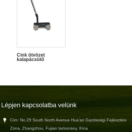
Cink ötvözet
kalapácsütő
Lépjen kapcsolatba velünk
Cím: No.29 South North Avenue Hua'an Gazdasági Fejlesztési
Zóna, Zhangzhou, Fujian tartomány, Kína