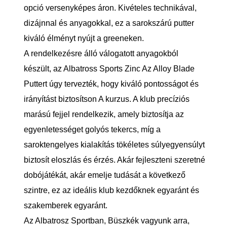
opció versenyképes áron. Kivételes technikával,
dizájnnal és anyagokkal, ez a sarokszárú putter
kiváló élményt nyújt a greeneken.
A rendelkezésre álló válogatott anyagokból
készült, az Albatross Sports Zinc Az Alloy Blade
Puttert úgy tervezték, hogy kiváló pontosságot és
irányítást biztosítson A kurzus. A klub precíziós
marású fejjel rendelkezik, amely biztosítja az
egyenletességet golyós tekercs, míg a
saroktengelyes kialakítás tökéletes súlyegyensúlyt
biztosít eloszlás és érzés. Akár fejleszteni szeretné
dobójátékát, akár emelje tudását a következő
szintre, ez az ideális klub kezdőknek egyaránt és
szakemberek egyaránt.
Az Albatrosz Sportban, Büszkék vagyunk arra,