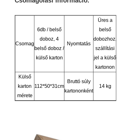
Csomagolási információ.
Üres a
6db / belső
belső
doboz, 4
dobozhoz,
Csomag
Nyomtatás
belső doboz /
szállítási
külső karton
jel a külső
kartonon
Külső
Bruttó súly
karton
112*50*31cm
14 kg
kartononként
mérete