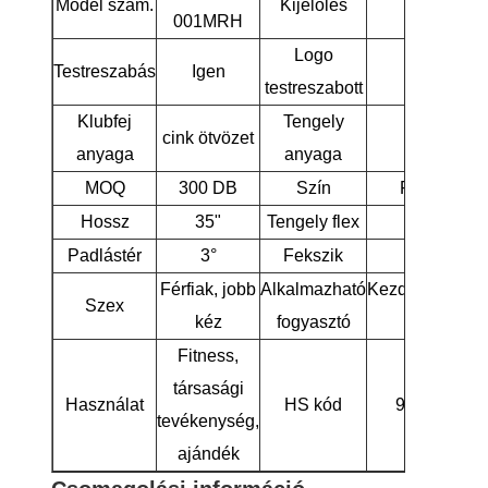
Model szám.
Kijelölés
Golf Putter
001MRH
Logo
Testreszabás
Igen
Igen
testreszabott
Klubfej
Tengely
cink ötvözet
Acél
anyaga
anyaga
MOQ
300 DB
Szín
Fekete ké
Hossz
35"
Tengely flex
R
Padlástér
3°
Fekszik
72°
Férfiak, jobb
Alkalmazható
Kezdő/középha
Szex
kéz
fogyasztó
golfozók
Fitness,
társasági
Használat
HS kód
950631000
tevékenység,
ajándék