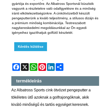
gyártója és exportőre. Az Albatross Sportsnál büszkék
vagyunk a részletekre való odafigyelésre és a minőség
iránti elkötelezettségünkre. A cinkötvözetből készült
pengeputterünk a kiváló teljesítmény, a stílusos dizájn és
a prémium minőség kombinációja. Testreszabott
nagykereskedelmi megoldásunkkal az Ön egyedi
igényeihez igazíthatjuk golfütő készletét.
Kérdés küldése
Facebook
X
WhatsApp
Pinterest
LinkedIn
Share
termékleírás
Az Albatross Sports cink ötvözet pengeputter a
tökéletes ütő azoknak a golfrajongóknak, akik
kiváló minőségű és tartós egységet keresnek.