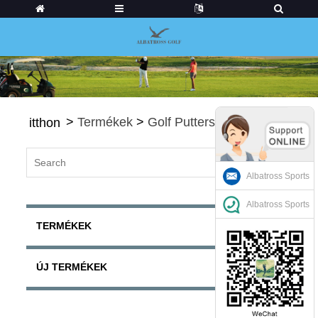
>
Termékek
>
Golf Putters
itthon
Albatross Sports
Albatross Sports
TERMÉKEK
ÚJ TERMÉKEK