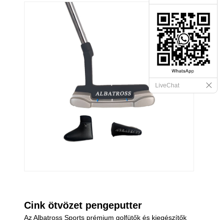
LiveChat
Cink ötvözet pengeputter
Az Albatross Sports prémium golfütők és kiegészítők