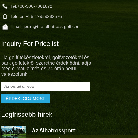
Tel:
+86-596-7361872
Telefon:
+86-19959282676
Email:
jecin@the-albatross-golf.com
Inquiry For Pricelist
Ha golfütőkészletekről, golfvezetőkről és
park golfütőkről szeretne érdeklődni, adja
meg e-mail címét, és 24 órán belül
válaszolunk.
Legfrissebb hírek
Az Albatrossport:
Az Albatro