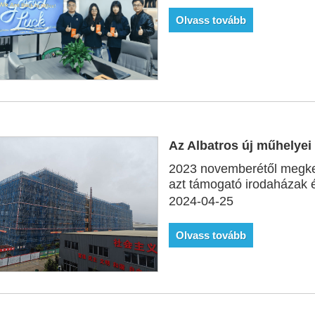
Olvass tovább
Az Albatros új műhelyei 
2023 novemberétől megkez
azt támogató irodaházak 
2024-04-25
Olvass tovább