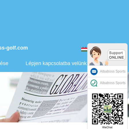
ss-golf.com
magyar
dése
Lépjen kapcsolatba velünk
Albatross Sports
Albatross Sports