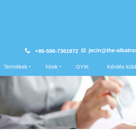
jecin@the-albatro
+86-596-7361872
Termékek
hírek
GYIK
Kérdés kül