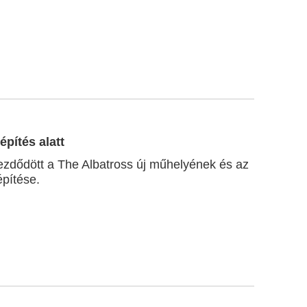
építés alatt
dődött a The Albatross új műhelyének és az
építése.