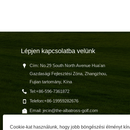
Lépjen kapcsolatba velünk
Cím: No.29 South North Avenue Hua'an
Gazdasági Fejlesztési Zóna, Zhangzhou,
Fujian tartomány, Kína
meg
Tel:
+86-596-7361872
min
Telefon:
+86-19959282676
Email:
jecin@the-albatross-golf.com
Cookie-kat használunk, hogy jobb böngészési élményt kín