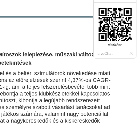
Mítoszok leleplezése, műszaki változások
LiveChat
 betekintések
el és a beltéri szimulátorok növekedése miatt
mens az előrejelzések szerint 4,37%-os CAGR-
-ig, ami a teljes felszerelésbevétel több mint
 lebontja a teljes klubkészletekkel kapcsolatos
mítoszt, kibontja a legújabb rendszerezett
 és személyre szabott vásárlási tanácsokat ad
 játékos számára, valamint nagy potenciállal
at a nagykereskedők és a kiskereskedők