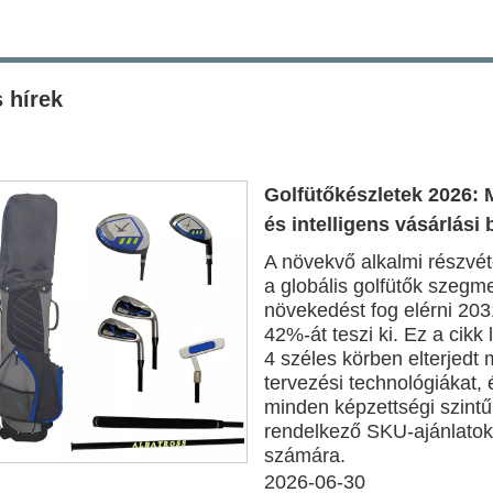
 hírek
Golfütőkészletek 2026: 
és intelligens vásárlási
A növekvő alkalmi részvét
a globális golfütők szeg
növekedést fog elérni 2031
42%-át teszi ki. Ez a cikk
4 széles körben elterjedt 
tervezési technológiákat,
minden képzettségi szintű
rendelkező SKU-ajánlatok
számára.
2026-06-30