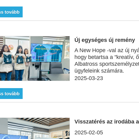
ss tovább
Új egységes új remény
A New Hope -val az új ny
hogy betartsa a "kreatív, ő
Albatross sportszemélyzet
ügyfeleink számára.
2025-03-23
ss tovább
Visszatérés az irodába 
2025-02-05