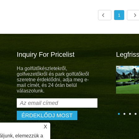
1
Inquiry For Pricelist
Legfris
Ha golfütőkészletekről,
Új egységes új remény
golfvezetőkről és park golfütőkről
A New Hope -val az új nyári egyenruha
szeretne érdeklődni, adja meg e-
megjelent. Annak érdekében, hogy
mail címét, és 24 órán belül
betartsa a "kreatív, őszinte, altruista,
válaszolunk.
osztás" alapértékeit, az Albatross sportszemélyzet
dig kiemelkedő szolgáltatást nyújt ügyfeleink számára.
X
áljunk, elemezzük a