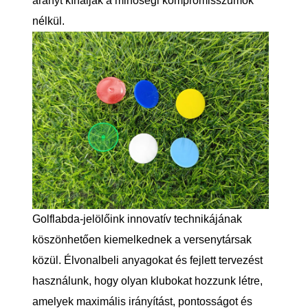
arányt kínálják a minőségi kompromisszumok
nélkül.
Golflabda-jelölőink innovatív technikájának
köszönhetően kiemelkednek a versenytársak
közül. Élvonalbeli anyagokat és fejlett tervezést
használunk, hogy olyan klubokat hozzunk létre,
amelyek maximális irányítást, pontosságot és