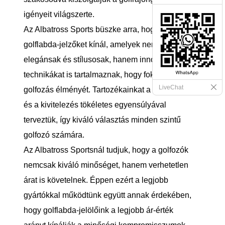
igényeit világszerte.
Az Albatross Sports büszke arra, hogy kiváló
golflabda-jelzőket kínál, amelyek nem csak
elegánsak és stílusosak, hanem innovatív
technikákat is tartalmaznak, hogy fokozzák a
LiveChat
golfozás élményét. Tartozékainkat a technológia
és a kivitelezés tökéletes egyensúlyával
terveztük, így kiváló választás minden szintű
golfozó számára.
Az Albatross Sportsnál tudjuk, hogy a golfozók
nemcsak kiváló minőséget, hanem verhetetlen
árat is követelnek. Éppen ezért a legjobb
gyártókkal működtünk együtt annak érdekében,
hogy golflabda-jelölőink a legjobb ár-érték