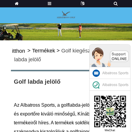
>
Termékek
>
Golf kiegészítők
>
Golf
itthon
labda jelölő
Albatross Sports
Golf labda jelölő
Albatross Sports
Az Albatross Sports, a golflabda-jelölők gyártója
és exportőre kiváló minőségű, Kínában gyártott
termékeiről híres. A termékek sokféleségére
szakosodva kiszolgáljuk a golfrajongók egyedi