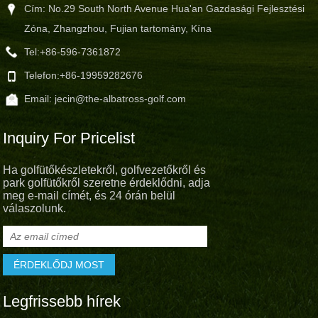
Cím: No.29 South North Avenue Hua'an Gazdasági Fejlesztési
Zóna, Zhangzhou, Fujian tartomány, Kína
Tel:
+86-596-7361872
Telefon:
+86-19959282676
Email:
jecin@the-albatross-golf.com
Inquiry For Pricelist
Ha golfütőkészletekről, golfvezetőkről és
park golfütőkről szeretne érdeklődni, adja
meg e-mail címét, és 24 órán belül
válaszolunk.
Legfrissebb hírek